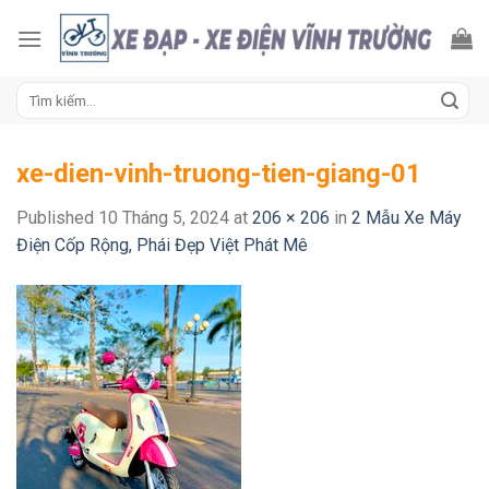
Skip
to
content
Tìm
kiếm:
xe-dien-vinh-truong-tien-giang-01
Published
10 Tháng 5, 2024
at
206 × 206
in
2 Mẫu Xe Máy
Điện Cốp Rộng, Phái Đẹp Việt Phát Mê