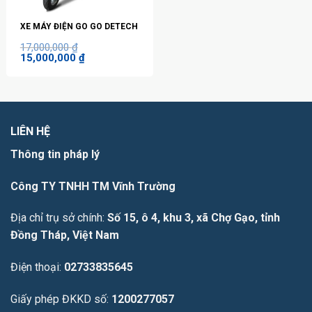
XE MÁY ĐIỆN GO GO DETECH
17,000,000
₫
Giá
Giá
15,000,000
₫
gốc
hiện
là:
tại
17,000,000 ₫.
là:
15,000,000 ₫.
LIÊN HỆ
Thông tin pháp lý
Công TY TNHH TM Vĩnh Trường
Địa chỉ trụ sở chính:
Số 15, ô 4, khu 3, xã Chợ Gạo, tỉnh
Đồng Tháp, Việt Nam
Điện thoại:
02733835645
Giấy phép ĐKKD số:
1200277057