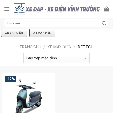
Skip
to
content
Tìm
kiếm:
XE ĐẠP ĐIỆN
XE MÁY ĐIỆN
TRANG CHỦ
/
XE MÁY ĐIỆN
/
DETECH
-12%