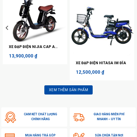
XE ĐẠP ĐIỆN NIJIA CAP A
ĐĨA
13,900,000
₫
XE ĐẠP ĐIỆN HITASA IM ĐĨA
12,500,000
₫
XEM THÊM SẢN PHẨM
CAM KẾT CHẤT LƯỢNG
GIAO HÀNG MIỄN PHÍ
CHÍNH HÃNG
NHANH – UY TÍN
MUA HÀNG TRẢ GÓP
SỬA CHỮA TẬN NƠI