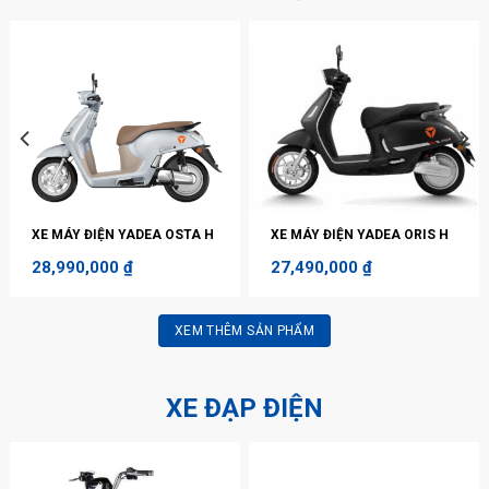
XE MÁY ĐIỆN YADEA OSTA H
XE MÁY ĐIỆN YADEA ORIS H
28,990,000
₫
27,490,000
₫
XEM THÊM SẢN PHẨM
XE ĐẠP ĐIỆN