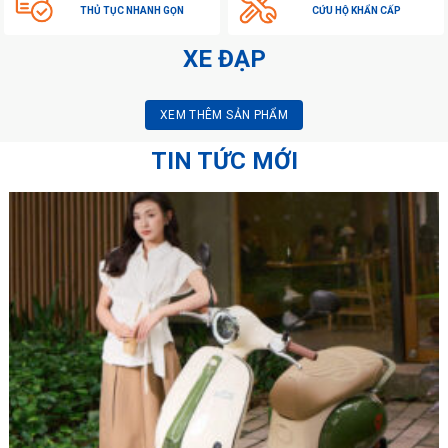
THỦ TỤC NHANH GỌN
CỨU HỘ KHẨN CẤP
XE ĐẠP
XEM THÊM SẢN PHẨM
TIN TỨC MỚI