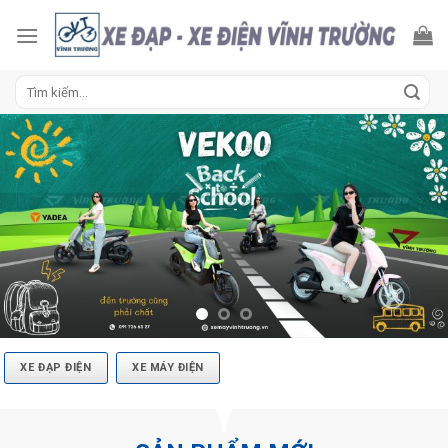
Skip
to
content
Tìm
kiếm:
XE ĐẠP ĐIỆN
XE MÁY ĐIỆN