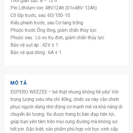
Thời gian sạc: 8 – 12 h
Pin Lithilum-Ion: 48V12Ah (01x48V-12Ah)
Cỡ lốp trước, sau: 60/100-10
Kiểu phanh trước, sau Cơ tang trống
Phuộc trước Ống lồng, giảm chấn thủy lực
Phuộc sau : Lò xo trụ đơn, giảm chấn thủy lực
Bảo vệ sụt áp : 42V ± 1
Bảo vệ quá dòng : 6A ± 1
MÔ TẢ
ESPERO WEEZEE – bé thật nhưng không hề yếu! Với
trọng lượng siêu nhẹ chỉ 40kg, chiếc xe này vẫn chinh
phục người dùng nhờ động cơ mạnh mẽ và khả năng di
chuyển ấn tượng. Xe được trang bị bàn đạp tiện lợi,
giúp bạn yên tâm trên mọi cung đường mà không sợ
hết pin. Đặc biệt, sản phẩm phù hợp với học sinh cấp