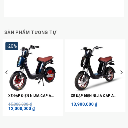
SẢN PHẨM TƯƠNG TỰ
-20%
XE ĐẠP ĐIỆN NIJIA CAP A
XE ĐẠP ĐIỆN NIJIA CAP A
ĐĨA
ĐĨA
15,000,000
₫
13,900,000
₫
Giá
Giá
12,000,000
₫
gốc
hiện
là:
tại
15,000,000 ₫.
là:
12,000,000 ₫.