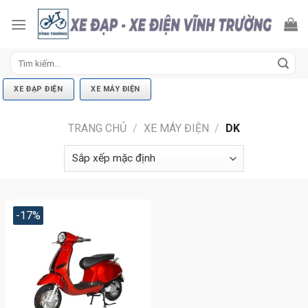
Skip
to
content
Tìm
kiếm:
XE ĐẠP ĐIỆN
XE MÁY ĐIỆN
TRANG CHỦ
/
XE MÁY ĐIỆN
/
DK
-17%