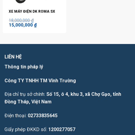
XE MÁY ĐIỆN DK ROMA SX
18,000,000
₫
Giá
Giá
15,000,000
₫
gốc
hiện
là:
tại
18,000,000 ₫.
là:
15,000,000 ₫.
LIÊN HỆ
Thông tin pháp lý
Công TY TNHH TM Vĩnh Trường
Địa chỉ trụ sở chính:
Số 15, ô 4, khu 3, xã Chợ Gạo, tỉnh
Đồng Tháp, Việt Nam
Điện thoại:
02733835645
Giấy phép ĐKKD số:
1200277057