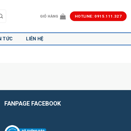
GIỎ HÀNG
HOTLINE: 0915.111.327
N TỨC
LIÊN HỆ
FANPAGE FACEBOOK