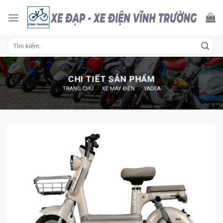
Skip
to
content
Tìm
kiếm:
CHI TIẾT SẢN PHẨM
TRANG CHỦ
/
XE MÁY ĐIỆN
/
YADEA