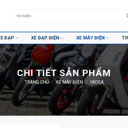
Tìm
kiếm:
XE ĐẠP
XE ĐẠP ĐIỆN
XE MÁY ĐIỆN
TI
CHI TIẾT SẢN PHẨM
TRANG CHỦ
/
XE MÁY ĐIỆN
/
YADEA