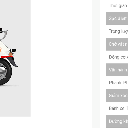
Thời gian
Sạc điện:
Trọng lượ
Chở vật n
Động cơ x
Vận hành:
Phanh: Ph
Giảm xóc:
Bánh xe: 
Đường kín