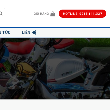
GIỎ HÀNG
HOTLINE: 0915.111.327
N TỨC
LIÊN HỆ