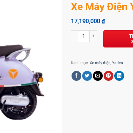
Xe Máy Điện 
17,190,000
₫
Xe Máy Điện Yadea I-Cute số 
T
Danh mục:
Xe máy điện
,
Yadea