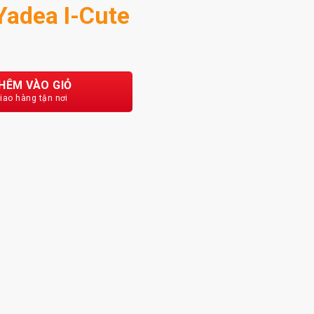
Yadea I-Cute
lượng
HÊM VÀO GIỎ