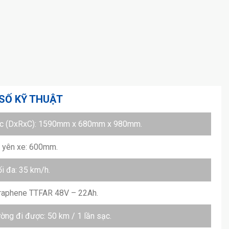
SỐ KỸ THUẬT
ớc (DxRxC): 1590mm x 680mm x 980mm.
o yên xe: 600mm.
ối đa: 35 km/h.
Graphene TTFAR 48V – 22Ah.
ng đi được: 50 km / 1 lần sạc.