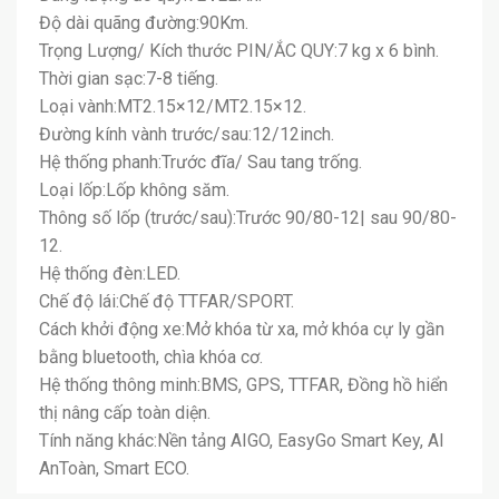
Độ dài quãng đường:90Km.
Trọng Lượng/ Kích thước PIN/ẮC QUY:7 kg x 6 bình.
Thời gian sạc:7-8 tiếng.
Loại vành:MT2.15×12/MT2.15×12.
Đường kính vành trước/sau:12/12inch.
Hệ thống phanh:Trước đĩa/ Sau tang trống.
Loại lốp:Lốp không săm.
Thông số lốp (trước/sau):Trước 90/80-12| sau 90/80-
12.
Hệ thống đèn:LED.
Chế độ lái:Chế độ TTFAR/SPORT.
Cách khởi động xe:Mở khóa từ xa, mở khóa cự ly gần
bằng bluetooth, chìa khóa cơ.
Hệ thống thông minh:BMS, GPS, TTFAR, Đồng hồ hiển
thị nâng cấp toàn diện.
Tính năng khác:Nền tảng AIGO, EasyGo Smart Key, AI
AnToàn, Smart ECO.