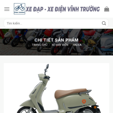
Skip
to
content
Tìm
kiếm:
CHI TIẾT SẢN PHẨM
TRANG CHỦ
/
XE MÁY ĐIỆN
/
YADEA