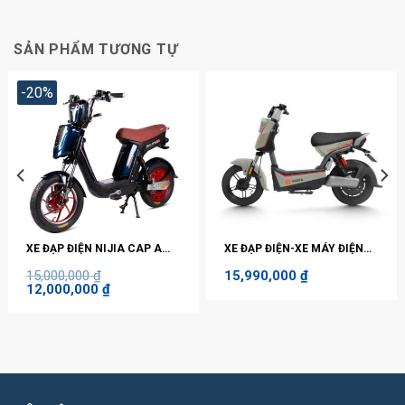
SẢN PHẨM TƯƠNG TỰ
-20%
XE ĐẠP ĐIỆN NIJIA CAP A
XE ĐẠP ĐIỆN-XE MÁY ĐIỆN
ĐĨA
YADEA X – ZONE
15,000,000
₫
15,990,000
₫
Giá
Giá
12,000,000
₫
gốc
hiện
là:
tại
15,000,000 ₫.
là:
12,000,000 ₫.