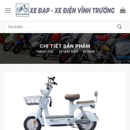
Skip
to
content
Tìm
kiếm:
CHI TIẾT SẢN PHẨM
TRANG CHỦ
/
XE MÁY ĐIỆN
/
HITASA