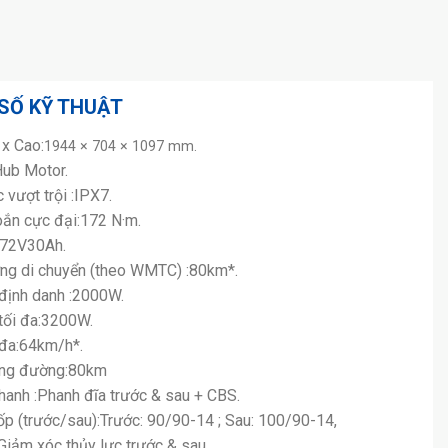
SỐ KỸ THUẬT
 x Cao:
1944 × 704 × 1097 mm.
Hub Motor.
vượt trội :IPX7.
ắn cực đại:172 N·m.
m:72V30Ah.
g di chuyển (theo WMTC) :80km*.
định danh :2000W.
tối đa:3200W.
 đa:64km/h*.
ảng đường:80km
hanh :Phanh đĩa trước & sau + CBS.
ốp (trước/sau):Trước: 90/90-14 ; Sau: 100/90-14,
Giảm xóc thủy lực trước & sau.