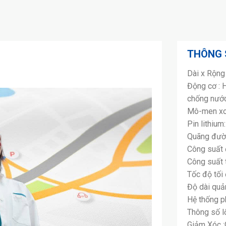
THÔNG 
Dài x Rộng
Động cơ : 
chống nước 
Mô-men xo
Pin lithiu
Quãng đườn
Công suất 
Công suất 
Tốc độ tối
Độ dài qu
Hệ thống p
Thông số l
Giảm Xóc :