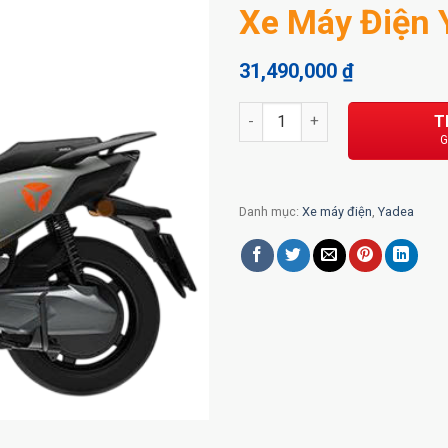
Xe Máy Điện 
31,490,000
₫
Xe Máy Điện Yadea Velax số l
T
Danh mục:
Xe máy điện
,
Yadea