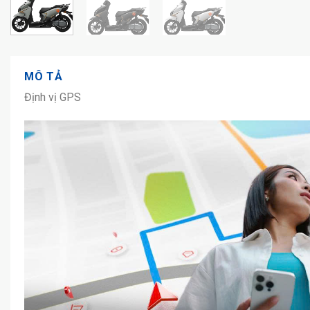
MÔ TẢ
Định vị GPS