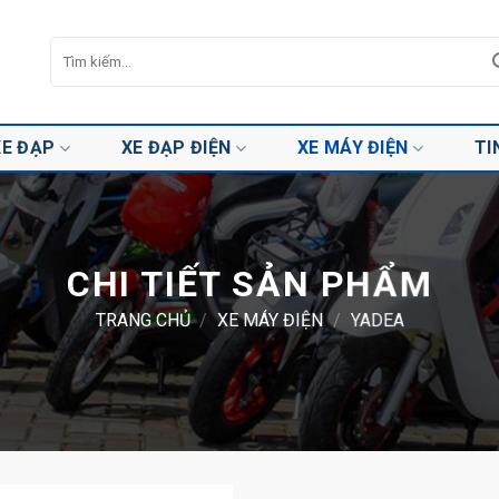
Tìm
kiếm:
XE ĐẠP
XE ĐẠP ĐIỆN
XE MÁY ĐIỆN
TI
CHI TIẾT SẢN PHẨM
TRANG CHỦ
/
XE MÁY ĐIỆN
/
YADEA