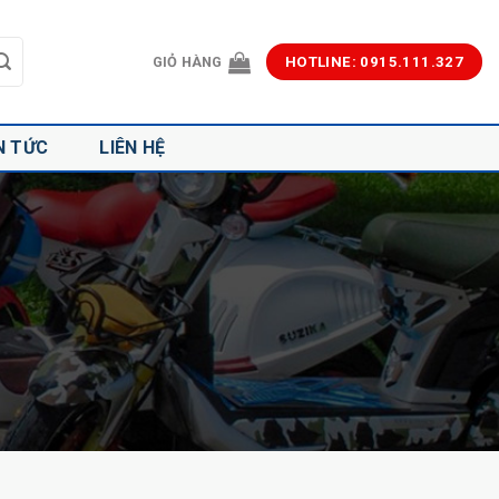
GIỎ HÀNG
HOTLINE: 0915.111.327
N TỨC
LIÊN HỆ