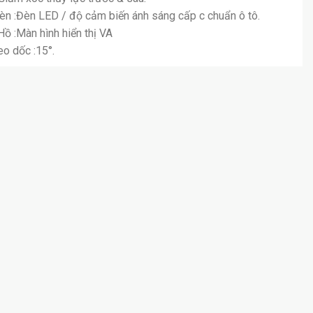
èn :Đèn LED / độ cảm biến ánh sáng cấp c chuẩn ô tô.
ồ :Màn hình hiển thị VA
eo dốc :15°.