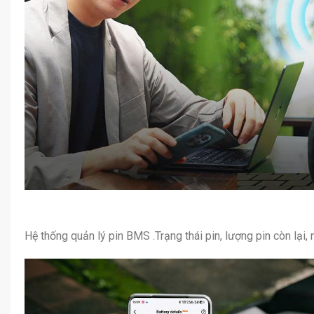
Hệ thống quản lý pin BMS .Trạng thái pin, lượng pin còn lại,