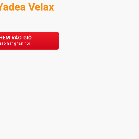
Yadea Velax
ượng
HÊM VÀO GIỎ