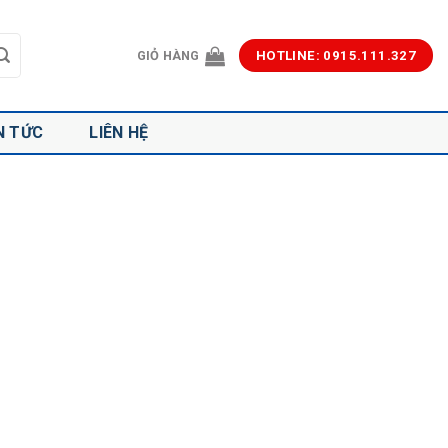
GIỎ HÀNG
HOTLINE: 0915.111.327
N TỨC
LIÊN HỆ