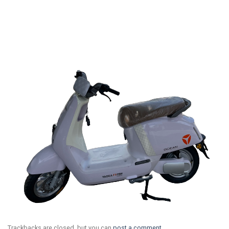
Trackbacks are closed, but you can
post a comment
.