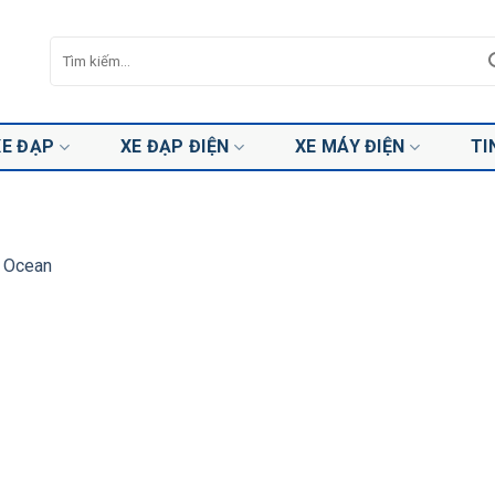
Tìm
kiếm:
XE ĐẠP
XE ĐẠP ĐIỆN
XE MÁY ĐIỆN
TI
 Ocean