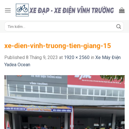
Skip
to
content
Tìm
kiếm:
xe-dien-vinh-truong-tien-giang-15
Published
8 Tháng 9, 2023
at
1920 × 2560
in
Xe Máy Điện
Yadea Ocean