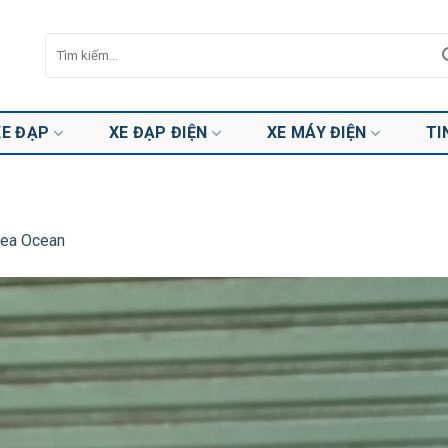
Tìm
kiếm:
XE ĐẠP
XE ĐẠP ĐIỆN
XE MÁY ĐIỆN
TI
dea Ocean