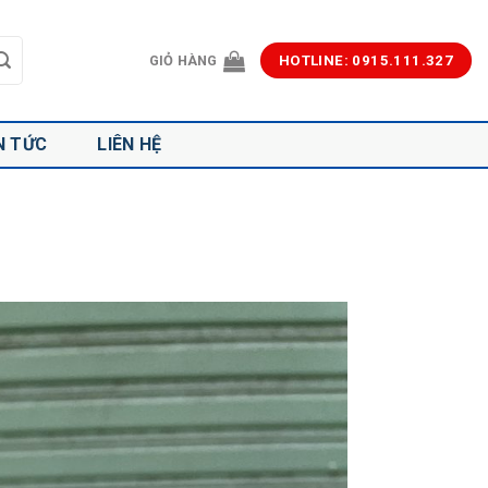
GIỎ HÀNG
HOTLINE: 0915.111.327
N TỨC
LIÊN HỆ