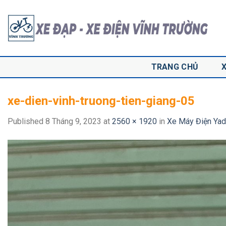
Skip
to
content
TRANG CHỦ
xe-dien-vinh-truong-tien-giang-05
Published
8 Tháng 9, 2023
at
2560 × 1920
in
Xe Máy Điện Ya