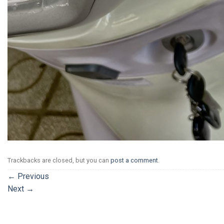
Trackbacks are closed, but you can
post a comment
.
←
Previous
Next
→