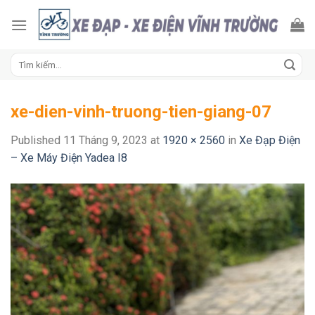
Skip
to
content
Tìm
kiếm:
xe-dien-vinh-truong-tien-giang-07
Published
11 Tháng 9, 2023
at
1920 × 2560
in
Xe Đạp Điện
– Xe Máy Điện Yadea I8