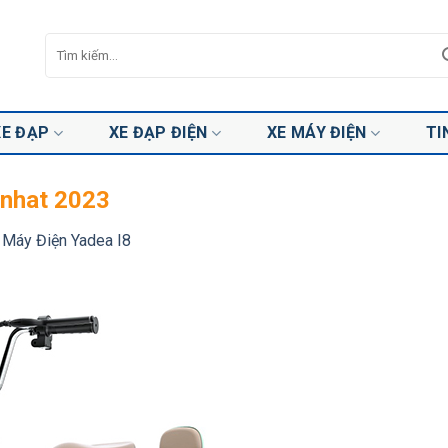
Tìm
kiếm:
XE ĐẠP
XE ĐẠP ĐIỆN
XE MÁY ĐIỆN
TI
 nhat 2023
 Máy Điện Yadea I8