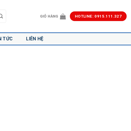
GIỎ HÀNG
HOTLINE: 0915.111.327
N TỨC
LIÊN HỆ