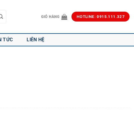
GIỎ HÀNG
HOTLINE: 0915.111.327
N TỨC
LIÊN HỆ