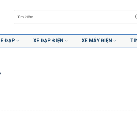
Tìm
kiếm:
XE ĐẠP
XE ĐẠP ĐIỆN
XE MÁY ĐIỆN
TI
y