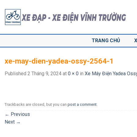
Skip
to
content
TRANG CHỦ
xe-may-dien-yadea-ossy-2564-1
Published
2 Tháng 9, 2024
at
0 × 0
in
Xe Máy Điện Yadea Oss
Trackbacks are closed, but you can
post a comment
.
←
Previous
Next
→