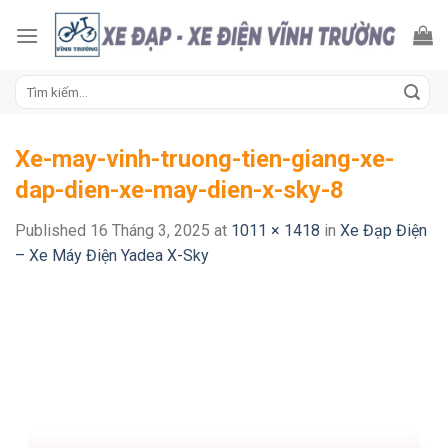
Skip
to
content
Tìm
kiếm:
Xe-may-vinh-truong-tien-giang-xe-
dap-dien-xe-may-dien-x-sky-8
Published
16 Tháng 3, 2025
at
1011 × 1418
in
Xe Đạp Điện
– Xe Máy Điện Yadea X-Sky