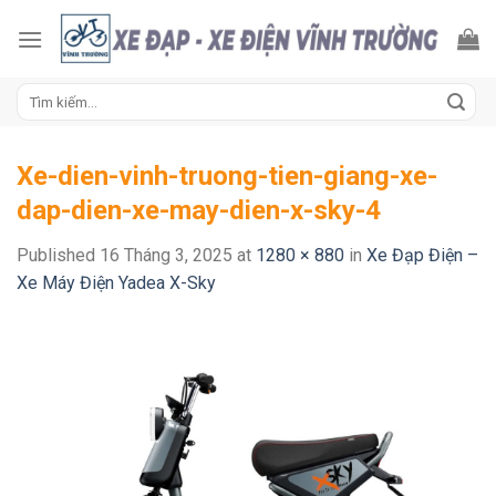
Skip
to
content
Tìm
kiếm:
Xe-dien-vinh-truong-tien-giang-xe-
dap-dien-xe-may-dien-x-sky-4
Published
16 Tháng 3, 2025
at
1280 × 880
in
Xe Đạp Điện –
Xe Máy Điện Yadea X-Sky