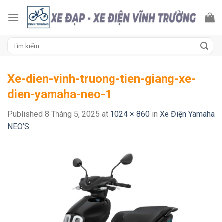
Skip
to
content
Tìm
kiếm:
Xe-dien-vinh-truong-tien-giang-xe-
dien-yamaha-neo-1
Published
8 Tháng 5, 2025
at
1024 × 860
in
Xe Điện Yamaha
NEO’S