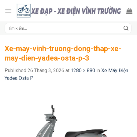
Skip
to
content
Tìm
kiếm:
Xe-may-vinh-truong-dong-thap-xe-
may-dien-yadea-osta-p-3
Published
26 Tháng 3, 2026
at
1280 × 880
in
Xe Máy Điện
Yadea Osta P