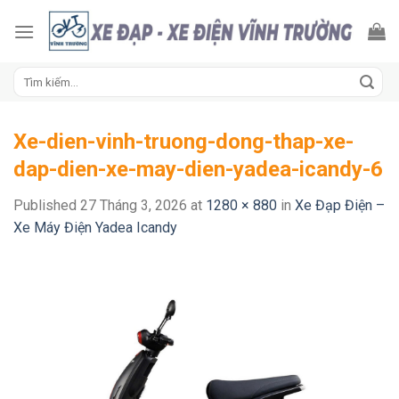
Skip
to
content
Tìm
kiếm:
Xe-dien-vinh-truong-dong-thap-xe-
dap-dien-xe-may-dien-yadea-icandy-6
Published
27 Tháng 3, 2026
at
1280 × 880
in
Xe Đạp Điện –
Xe Máy Điện Yadea Icandy