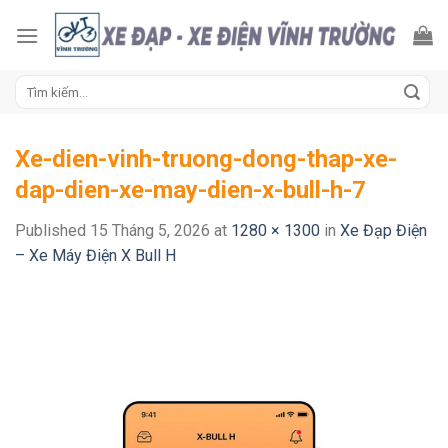
Skip
to
content
Tìm
kiếm:
Xe-dien-vinh-truong-dong-thap-xe-
dap-dien-xe-may-dien-x-bull-h-7
Published
15 Tháng 5, 2026
at
1280 × 1300
in
Xe Đạp Điện
– Xe Máy Điện X Bull H