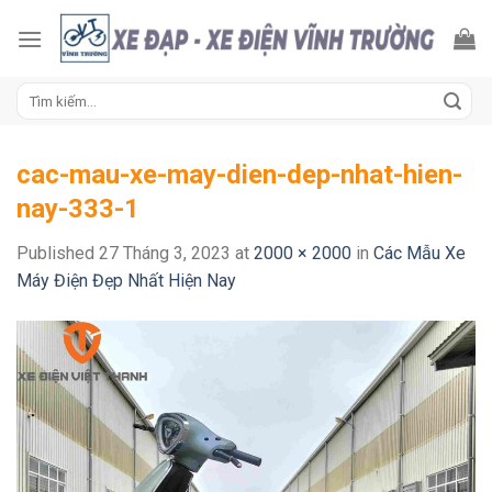
Skip
to
content
Tìm
kiếm:
cac-mau-xe-may-dien-dep-nhat-hien-
nay-333-1
Published
27 Tháng 3, 2023
at
2000 × 2000
in
Các Mẫu Xe
Máy Điện Đẹp Nhất Hiện Nay