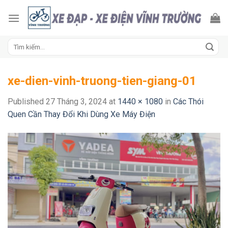
Skip
to
content
Tìm
kiếm:
xe-dien-vinh-truong-tien-giang-01
Published
27 Tháng 3, 2024
at
1440 × 1080
in
Các Thói
Quen Cần Thay Đổi Khi Dùng Xe Máy Điện