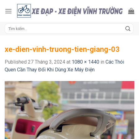
Skip
to
content
Tìm
kiếm:
xe-dien-vinh-truong-tien-giang-03
Published
27 Tháng 3, 2024
at
1080 × 1440
in
Các Thói
Quen Cần Thay Đổi Khi Dùng Xe Máy Điện