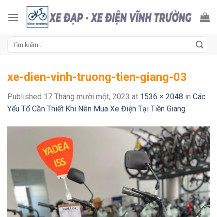
Skip
to
content
Tìm
kiếm:
xe-dien-vinh-truong-tien-giang-03
Published
17 Tháng mười một, 2023
at
1536 × 2048
in
Các
Yếu Tố Cần Thiết Khi Nên Mua Xe Điện Tại Tiền Giang