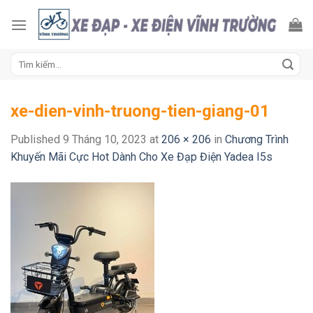
Skip
to
content
Tìm
kiếm:
xe-dien-vinh-truong-tien-giang-01
Published
9 Tháng 10, 2023
at
206 × 206
in
Chương Trình
Khuyến Mãi Cực Hot Dành Cho Xe Đạp Điện Yadea I5s