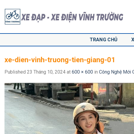
Skip
to
content
TRANG CHỦ
xe-dien-vinh-truong-tien-giang-01
Published
23 Tháng 10, 2024
at
600 × 600
in
Công Nghệ Mới G