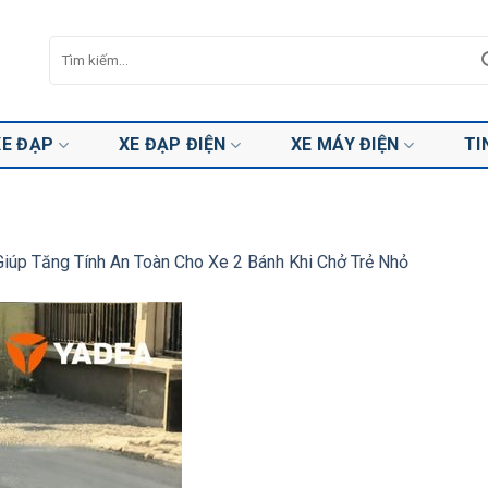
Tìm
kiếm:
XE ĐẠP
XE ĐẠP ĐIỆN
XE MÁY ĐIỆN
TI
iúp Tăng Tính An Toàn Cho Xe 2 Bánh Khi Chở Trẻ Nhỏ