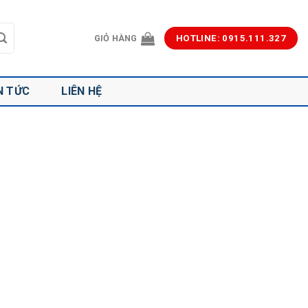
GIỎ HÀNG
HOTLINE: 0915.111.327
N TỨC
LIÊN HỆ