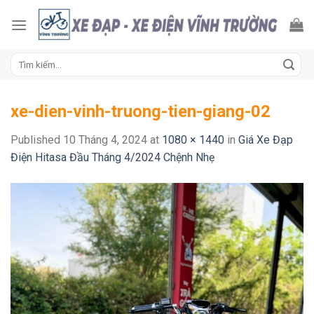
Skip
to
content
Tìm
kiếm:
xe-dien-vinh-truong-tien-giang-02
Published
10 Tháng 4, 2024
at
1080 × 1440
in
Giá Xe Đạp
Điện Hitasa Đầu Tháng 4/2024 Chệnh Nhẹ