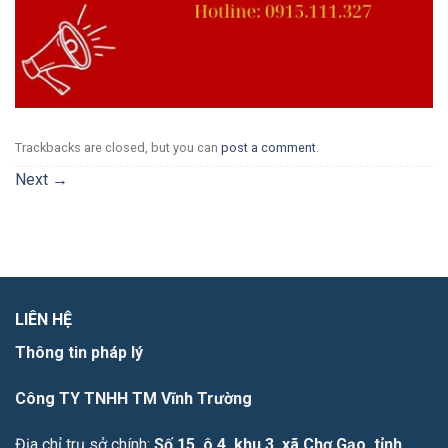
Trackbacks are closed, but you can
post a comment
.
Next
→
LIÊN HỆ
Thông tin pháp lý
Công TY TNHH TM Vĩnh Trường
Địa chỉ trụ sở chính:
Số 15, ô 4, khu 3, xã Chợ Gạo, tỉnh