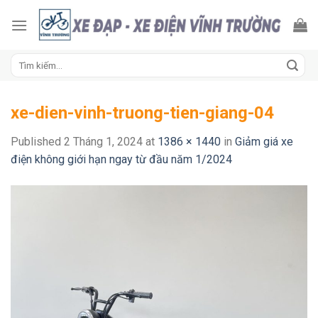
Skip
to
content
Tìm
kiếm:
xe-dien-vinh-truong-tien-giang-04
Published
2 Tháng 1, 2024
at
1386 × 1440
in
Giảm giá xe
điện không giới hạn ngay từ đầu năm 1/2024