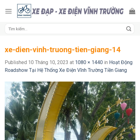
Skip
to
content
Tìm
kiếm:
xe-dien-vinh-truong-tien-giang-14
Published
10 Tháng 10, 2023
at
1080 × 1440
in
Hoạt Động
Roadshow Tại Hệ Thống Xe Điện Vĩnh Trường Tiền Giang