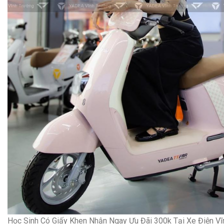
Học Sinh Có Giấy Khen Nhận Ngay Ưu Đãi 300k Tại Xe Điện Vĩ