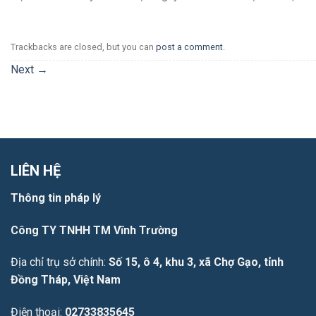
Trackbacks are closed, but you can
post a comment
.
Next
→
LIÊN HỆ
Thông tin pháp lý
Công TY TNHH TM Vĩnh Trường
Địa chỉ trụ sở chính:
Số 15, ô 4, khu 3, xã Chợ Gạo, tỉnh
Đồng Tháp, Việt Nam
Điện thoại:
02733835645