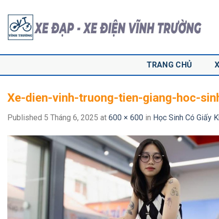
Skip
to
content
TRANG CHỦ
Xe-dien-vinh-truong-tien-giang-hoc-sin
Published
5 Tháng 6, 2025
at
600 × 600
in
Học Sinh Có Giấy K