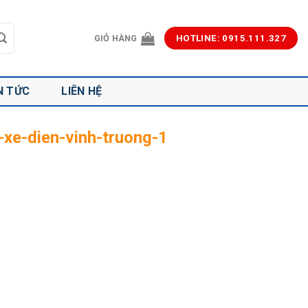
GIỎ HÀNG
HOTLINE: 0915.111.327
N TỨC
LIÊN HỆ
-xe-dien-vinh-truong-1