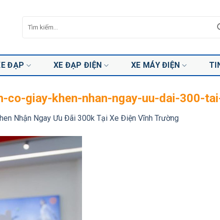
Tìm
kiếm:
XE ĐẠP
XE ĐẠP ĐIỆN
XE MÁY ĐIỆN
TI
h-co-giay-khen-nhan-ngay-uu-dai-300-tai
hen Nhận Ngay Ưu Đãi 300k Tại Xe Điện Vĩnh Trường