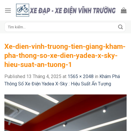
Skip
to
content
Tìm
kiếm:
Xe-dien-vinh-truong-tien-giang-kham-
pha-thong-so-xe-dien-yadea-x-sky-
hieu-suat-an-tuong-1
Published
13 Tháng 4, 2025
at
1565 × 2048
in
Khám Phá
Thông Số Xe Điện Yadea X-Sky : Hiệu Suất Ấn Tượng