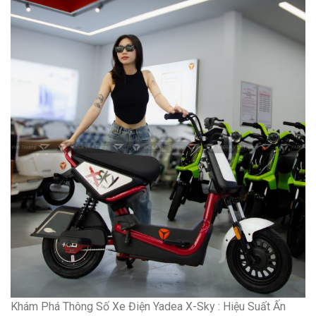
Khám Phá Thông Số Xe Điện Yadea X-Sky : Hiệu Suất Ấn