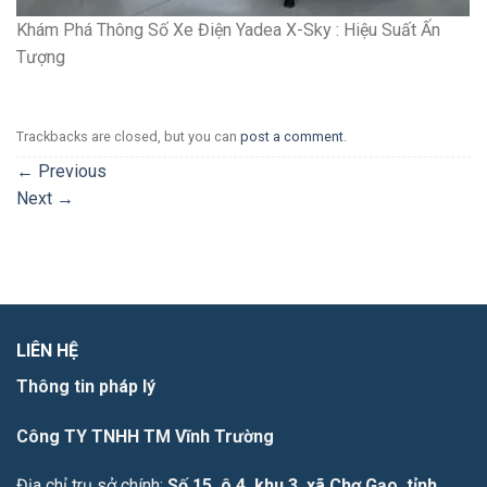
Khám Phá Thông Số Xe Điện Yadea X-Sky : Hiệu Suất Ấn
Tượng
Trackbacks are closed, but you can
post a comment
.
←
Previous
Next
→
LIÊN HỆ
Thông tin pháp lý
Công TY TNHH TM Vĩnh Trường
Địa chỉ trụ sở chính:
Số 15, ô 4, khu 3, xã Chợ Gạo, tỉnh