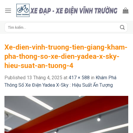
Skip
to
content
Tìm
kiếm:
Xe-dien-vinh-truong-tien-giang-kham-
pha-thong-so-xe-dien-yadea-x-sky-
hieu-suat-an-tuong-4
Published
13 Tháng 4, 2025
at
417 × 588
in
Khám Phá
Thông Số Xe Điện Yadea X-Sky : Hiệu Suất Ấn Tượng