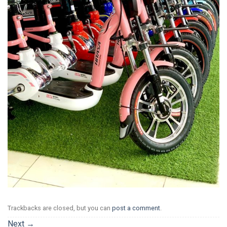
Trackbacks are closed, but you can
post a comment
.
Next
→