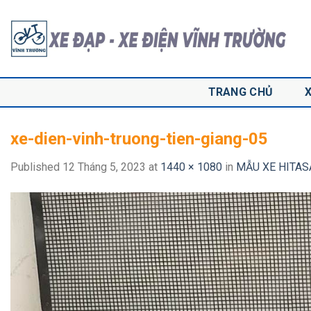
Skip
to
content
TRANG CHỦ
xe-dien-vinh-truong-tien-giang-05
Published
12 Tháng 5, 2023
at
1440 × 1080
in
MẪU XE HITAS