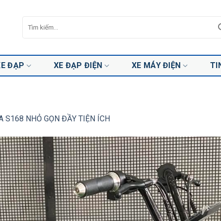
Tìm
kiếm:
XE ĐẠP
XE ĐẠP ĐIỆN
XE MÁY ĐIỆN
TI
A S168 NHỎ GỌN ĐẦY TIỆN ÍCH