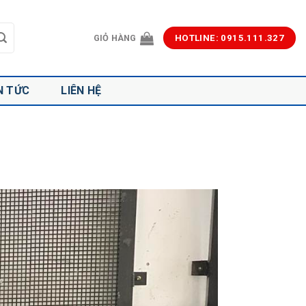
GIỎ HÀNG
HOTLINE: 0915.111.327
N TỨC
LIÊN HỆ