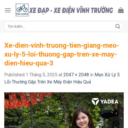
Skip
to
content
Tìm
kiếm:
Xe-dien-vinh-truong-tien-giang-meo-
xu-ly-5-loi-thuong-gap-tren-xe-may-
dien-hieu-qua-3
Published
1 Tháng 5, 2025
at
2047 × 2048
in
Mẹo Xử Lý 5
Lỗi Thường Gặp Trên Xe Máy Điện Hiệu Quả