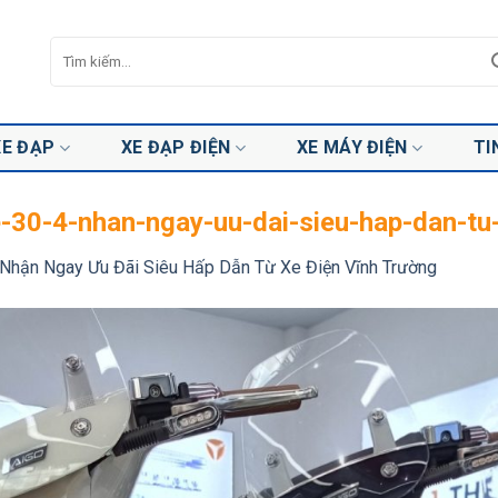
Tìm
kiếm:
XE ĐẠP
XE ĐẠP ĐIỆN
XE MÁY ĐIỆN
TI
e-30-4-nhan-ngay-uu-dai-sieu-hap-dan-tu
Nhận Ngay Ưu Đãi Siêu Hấp Dẫn Từ Xe Điện Vĩnh Trường