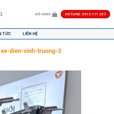
GIỎ HÀNG
HOTLINE: 0915.111.327
N TỨC
LIÊN HỆ
-xe-dien-vinh-truong-3