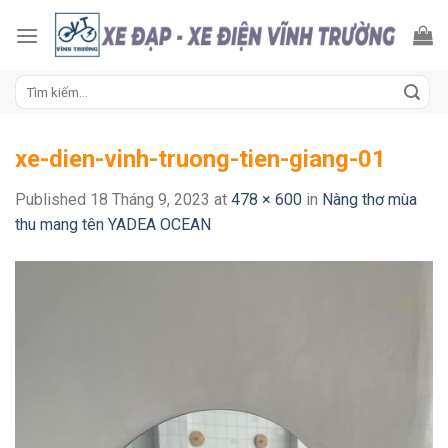
Skip
to
content
Tìm
kiếm:
xe-dien-vinh-truong-tien-giang-01
Published
18 Tháng 9, 2023
at
478 × 600
in
Nàng thơ mùa
thu mang tên YADEA OCEAN