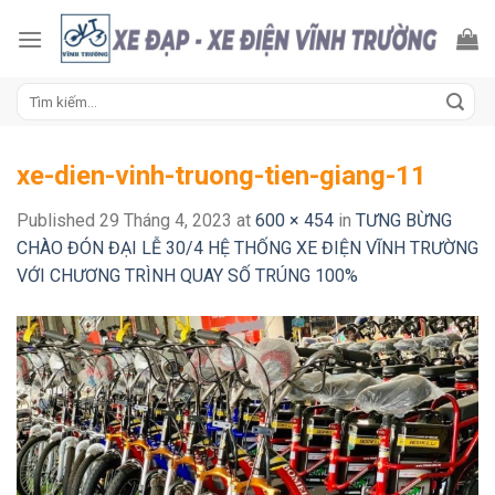
Skip
to
content
Tìm
kiếm:
xe-dien-vinh-truong-tien-giang-11
Published
29 Tháng 4, 2023
at
600 × 454
in
TƯNG BỪNG
CHÀO ĐÓN ĐẠI LỄ 30/4 HỆ THỐNG XE ĐIỆN VĨNH TRƯỜNG
VỚI CHƯƠNG TRÌNH QUAY SỐ TRÚNG 100%