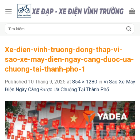
Skip
to
content
Tìm
kiếm:
Xe-dien-vinh-truong-dong-thap-vi-
sao-xe-may-dien-ngay-cang-duoc-ua-
chuong-tai-thanh-pho-1
Published
10 Tháng 9, 2025
at
854 × 1280
in
Vì Sao Xe Máy
Điện Ngày Càng Được Ưa Chuộng Tại Thành Phố