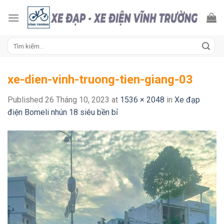
Skip
to
content
Tìm
kiếm:
xe-dien-vinh-truong-tien-giang-03
Published
26 Tháng 10, 2023
at
1536 × 2048
in
Xe đạp
điện Bomeli nhún 18 siêu bền bỉ