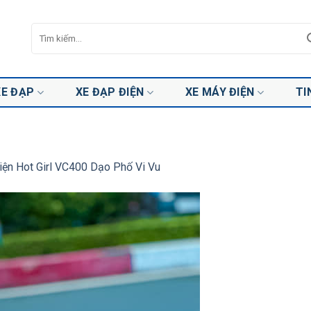
Tìm
kiếm:
XE ĐẠP
XE ĐẠP ĐIỆN
XE MÁY ĐIỆN
TI
ện Hot Girl VC400 Dạo Phố Vi Vu