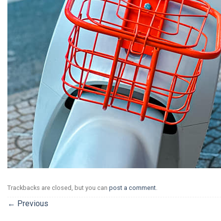
Trackbacks are closed, but you can
post a comment
.
←
Previous