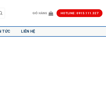
GIỎ HÀNG
HOTLINE: 0915.111.327
N TỨC
LIÊN HỆ