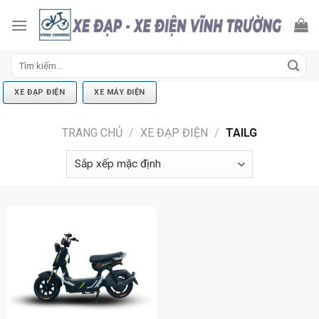
Skip
to
content
Tìm
kiếm:
XE ĐẠP ĐIỆN
XE MÁY ĐIỆN
TRANG CHỦ
/
XE ĐẠP ĐIỆN
/
TAILG