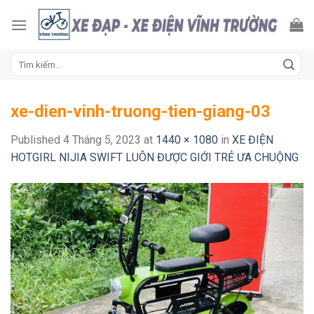
Skip
to
content
Tìm
kiếm:
xe-dien-vinh-truong-tien-giang-03
Published
4 Tháng 5, 2023
at
1440 × 1080
in
XE ĐIỆN
HOTGIRL NIJIA SWIFT LUÔN ĐƯỢC GIỚI TRẺ ƯA CHUỘNG