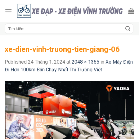
Skip
to
content
Tìm
kiếm:
xe-dien-vinh-truong-tien-giang-06
Published
24 Tháng 1, 2024
at
2048 × 1365
in
Xe Máy Điện
Đi Hơn 100km Bán Chạy Nhất Thị Trường Việt