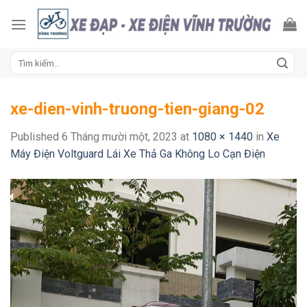
Skip
to
content
Tìm
kiếm:
xe-dien-vinh-truong-tien-giang-02
Published
6 Tháng mười một, 2023
at
1080 × 1440
in
Xe
Máy Điện Voltguard Lái Xe Thả Ga Không Lo Cạn Điện