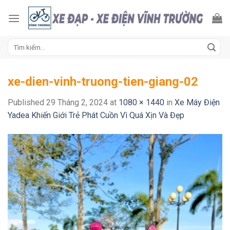
Skip
to
content
Tìm
kiếm:
xe-dien-vinh-truong-tien-giang-02
Published
29 Tháng 2, 2024
at
1080 × 1440
in
Xe Máy Điện
Yadea Khiến Giới Trẻ Phát Cuồn Vì Quá Xịn Và Đẹp